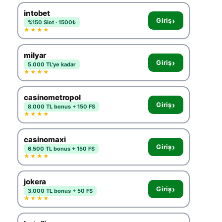
intobet
›
Giriş
%150 Slot · 1500₺
★★★★
milyar
›
Giriş
5.000 TL'ye kadar
★★★★
casinometropol
›
Giriş
8.000 TL bonus + 150 FS
★★★★
casinomaxi
›
Giriş
6.500 TL bonus + 150 FS
★★★★
jokera
›
Giriş
3.000 TL bonus + 50 FS
★★★★