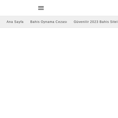
Ana Sayfa
Bahis Oynama Cezası
Güvenilir 2023 Bahis Sitel