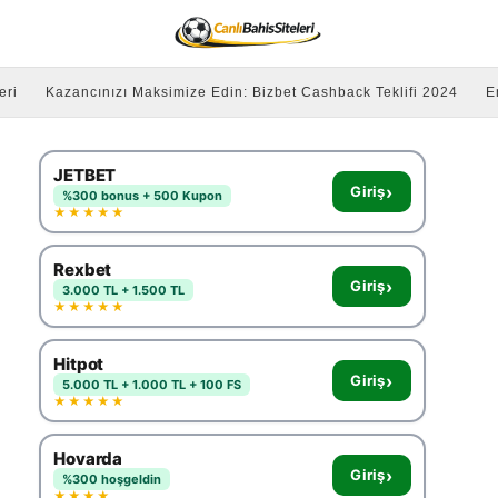
eri
Kazancınızı Maksimize Edin: Bizbet Cashback Teklifi 2024
E
JETBET
›
Giriş
%300 bonus + 500 Kupon
★★★★★
Rexbet
›
Giriş
3.000 TL + 1.500 TL
★★★★★
Hitpot
›
Giriş
5.000 TL + 1.000 TL + 100 FS
★★★★★
Hovarda
›
Giriş
%300 hoşgeldin
★★★★