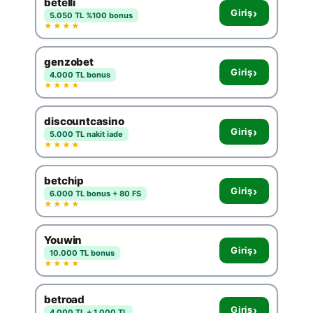
betelli
›
Giriş
5.050 TL %100 bonus
★★★★
genzobet
›
Giriş
4.000 TL bonus
★★★★
discountcasino
›
Giriş
5.000 TL nakit iade
★★★★
betchip
›
Giriş
6.000 TL bonus + 80 FS
★★★★
Youwin
›
Giriş
10.000 TL bonus
★★★★
betroad
›
Giriş
4.000 TL + 1.000 TL