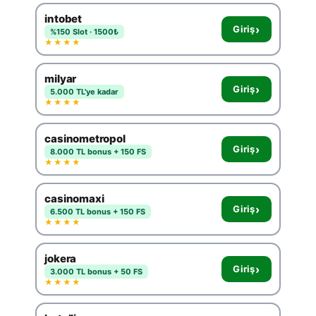
intobet
›
Giriş
%150 Slot · 1500₺
★★★★
milyar
›
Giriş
5.000 TL'ye kadar
★★★★
casinometropol
›
Giriş
8.000 TL bonus + 150 FS
★★★★
casinomaxi
›
Giriş
6.500 TL bonus + 150 FS
★★★★
jokera
›
Giriş
3.000 TL bonus + 50 FS
★★★★